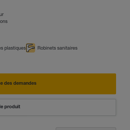
ur
ions
s plastiques
Robinets sanitaires
iste des demandes
e produit