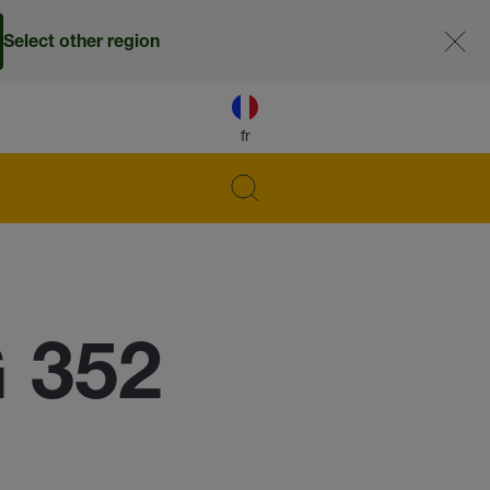
Select other region
fr
 352