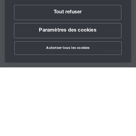
Tout refuser
Paramètres des cookies
Autoriser tous les cookies
Dérouler
/
Lubrifiants
/
Accessoires
/
BECHEM Lubricator
Home
28
Téléchargement :