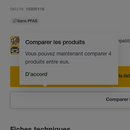
SKU Nr.
10200116
Sans PFAS
Atténue les bruits
Indicateur UV
Compatibl
Comparer les produits
Industrie automobile
Vous pouvez maintenant comparer 4
produits entre eux.
D'accord
Ajouter à la l
Comparer l