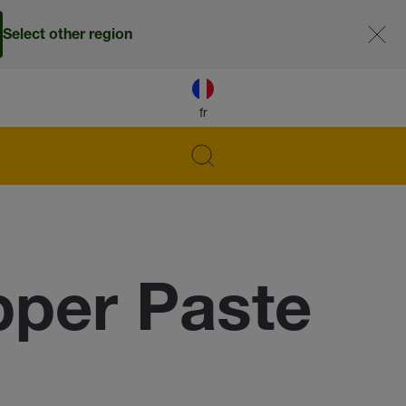
Select other region
fr
pper Paste