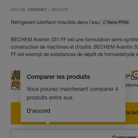
SKU Nr.
/ 9600302
10000461
Réfrigérant lubrifiant miscible dans l'eau
Sans PFAS
BECHEM Avantin 331 FF est une formulation semi-synthéti
construction de machines et d'outils. BECHEM Avantin 3
FF est exempt de substances de dépôt de formaldéhyde et
Rinçage optimal
Rectification
Perçage
Comparer les produits
Protection contre la corrosion
Bon comportemen
Vous pouvez maintenant comparer 4
produits entre eux.
D'accord
Ajouter à la l