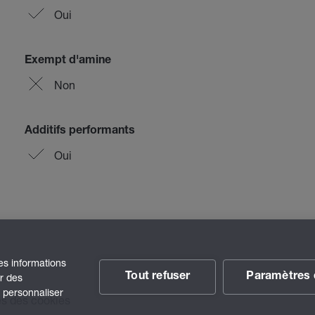
Oui
Exempt d'amine
Non
Additifs performants
Oui
des informations
Tout refuser
Paramètres 
ir des
t personnaliser
s des cookies