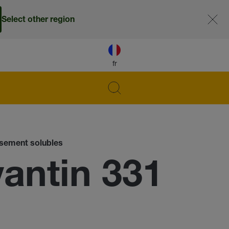
Select other region
fr
issement solubles
ntin 331