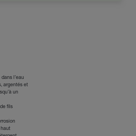
 dans l’eau
s, argentés et
usqu’à un
e fils
rrosion
 haut
étergent.