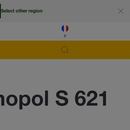
Select other region
fr
opol S 621