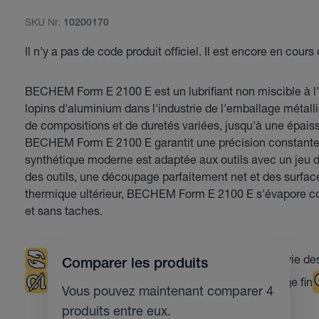
SKU Nr.
10200170
Il n'y a pas de code produit officiel. Il est encore en cours
BECHEM Form E 2100 E est un lubrifiant non miscible à l
lopins d'aluminium dans l'industrie de l'emballage métall
de compositions et de duretés variées, jusqu'à une épaiss
BECHEM Form E 2100 E garantit une précision constante
synthétique moderne est adaptée aux outils avec un jeu de
des outils, une découpage parfaitement net et des surfa
thermique ultérieur, BECHEM Form E 2100 E s'évapore co
et sans taches.
Pratique sur le poste de travail
Durée de vie des
Comparer les produits
Sans chlore
Poinçonnage
Découpage fin
Vous pouvez maintenant comparer 4
produits entre eux.