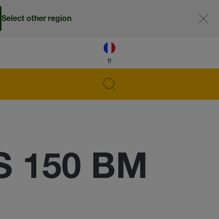
Select other region
fr
S 150 BM