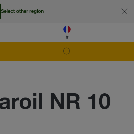
Select other region
fr
roil NR 10