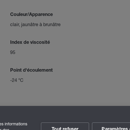
Couleur/Apparence
clair, jaunâtre à brunâtre
Index de viscosité
95
Point d'écoulement
-24 °C
des informations
Tout refuser
Paramètres 
ir des