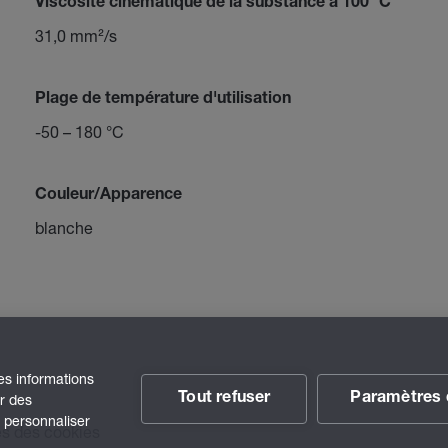
Viscosité cinématique de la substance à 100 °C
31,0 mm²/s
Plage de température d'utilisation
-50 – 180 °C
Couleur/Apparence
blanche
des informations
Tout refuser
Paramètres 
ir des
t personnaliser
s des cookies