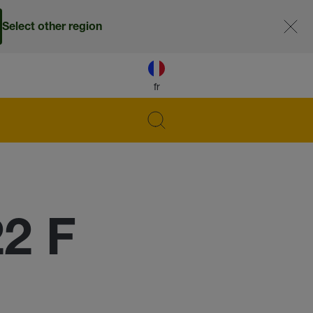
Select other region
fr
22 F