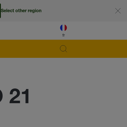
Select other region
fr
 21