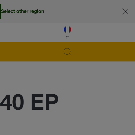
Select other region
fr
 40 EP