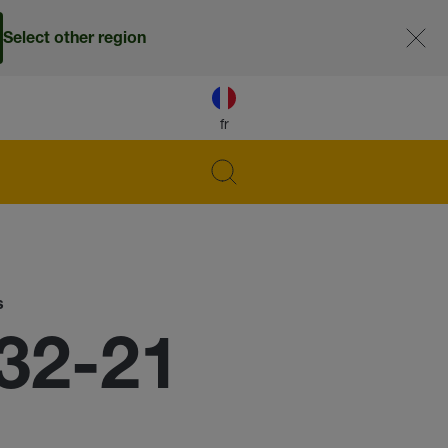
Select other region
fr
s
32-21