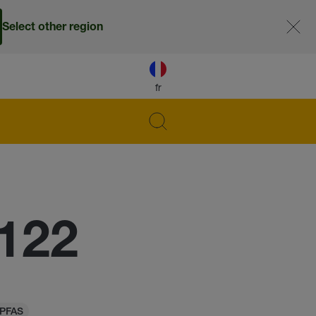
Select other region
fr
122
 PFAS