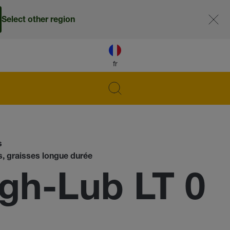
Select other region
fr
s
s, graisses longue durée
h-Lub LT 0