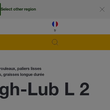
Select other region
fr
ouleaux, paliers lisses
s, graisses longue durée
h-Lub L 2