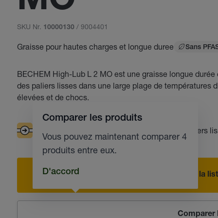
MO
SKU Nr.
/ 9004401
10000130
Graisse pour hautes charges et longue duree
Sans PFA
BECHEM High-Lub L 2 MO est une graisse longue durée con
des paliers lisses dans une large plage de températures 
élevées et de chocs.
Comparer les produits
Bonne pompabilité
Roulements
Paliers li
Vous pouvez maintenant comparer 4
produits entre eux.
D'accord
Ajouter à la l
Comparer l