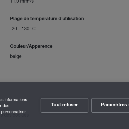
11,0 mm²/s
Plage de température d'utilisation
-20 – 130 °C
Couleur/Apparence
beige
des informations
Tout refuser
Paramètres 
ir des
t personnaliser
s des cookies