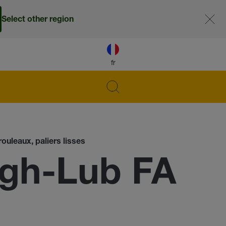
Select other region
fr
ouleaux, paliers lisses
gh-Lub FA