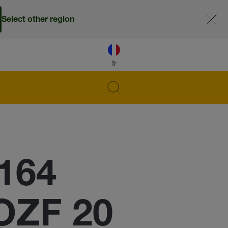
Select other region
fr
164
OZF 20