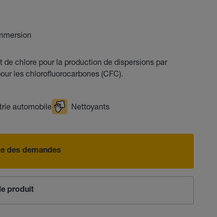
immersion
e chlore pour la production de dispersions par
ur les chlorofluorocarbones (CFC).
trie automobile
Nettoyants
iste des demandes
e produit