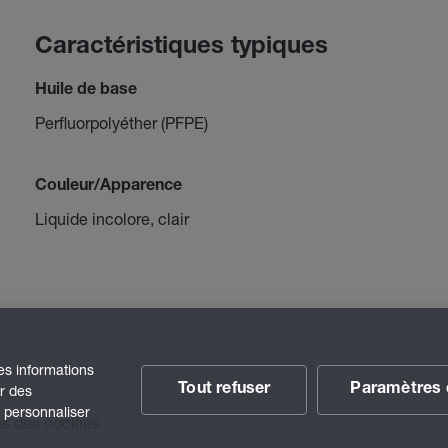
Caractéristiques typiques
Huile de base
Perfluorpolyéther (PFPE)
Couleur/Apparence
Liquide incolore, clair
des informations
Tout refuser
Paramètres 
ir des
t personnaliser
s des cookies